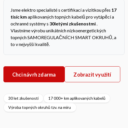
Jsme elektro specialisté s certifikací a vizitkou přes
17
tisíc km
aplikovaných topných kabelů pro vytápěcí a
ochranné systémy s
30letými zkušenostmi
.
Vlastníme výrobu unikátních nízkoenergetických
topných SAMOREGULAČNÍCH SMART OKRUHŮ, a
to v nejvyšší kvalitě.
Chci návrh zdarma
Zobrazit využití
30 let zkušeností
17 000+ km aplikovaných kabelů
Výroba topných okruhů tzv. na míru