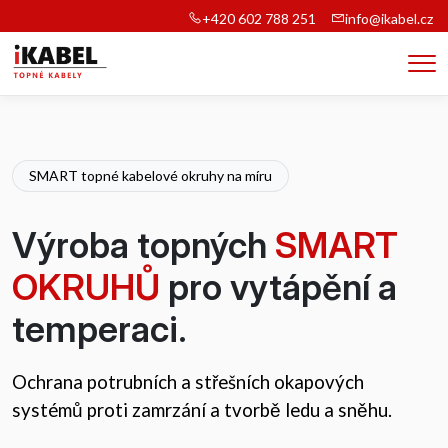
+420 602 788 251
info@ikabel.cz
Me
SMART topné kabelové okruhy na míru
Výroba topných
SMART
OKRUHŮ
pro vytápění a
temperaci.
Ochrana potrubních a střešních okapových
systémů proti zamrzání a tvorbě ledu a sněhu.