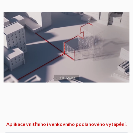
Aplikace vnitřního i venkovního podlahového vytápění.