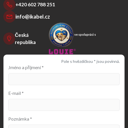
+420 602 788 251
info@ikabel.cz
Česká
ve spolupráci s
republika
Pole s hvězdičkou * jsou povinná.
Jméno a příjmení
*
E-mail
*
Poznámka
*