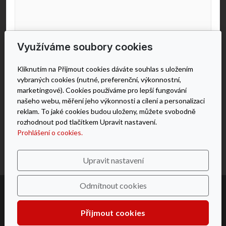
Využíváme soubory cookies
Kliknutím na Přijmout cookies dáváte souhlas s uložením
vybraných cookies (nutné, preferenční, výkonnostní,
marketingové). Cookies používáme pro lepší fungování
našeho webu, měření jeho výkonnosti a cílení a personalizaci
reklam. To jaké cookies budou uloženy, můžete svobodně
Odeslat
rozhodnout pod tlačítkem Upravit nastavení.
Prohlášení o cookies.
Upravit nastavení
Odmítnout cookies
© 2026 iKABEL – SMART topné kabelové systémy
Nastavení cookies
Přijmout cookies
Běží na
inPage
s AI