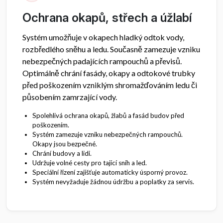
Ochrana okapů, střech a úžlabí
Systém umožňuje v okapech hladký odtok vody,
rozbředlého sněhu a ledu. Současně zamezuje vzniku
nebezpečných padajících rampouchů a převisů.
Optimálně chrání fasády, okapy a odtokové trubky
před poškozením vzniklým shromažďováním ledu či
působením zamrzající vody.
Spolehlivá ochrana okapů, žlabů a fasád budov před
poškozením.
Systém zamezuje vzniku nebezpečných rampouchů.
Okapy jsou bezpečné.
Chrání budovy a lidi.
Udržuje volné cesty pro tající sníh a led.
Speciální řízení zajišťuje automaticky úsporný provoz.
Systém nevyžaduje žádnou údržbu a poplatky za servis.