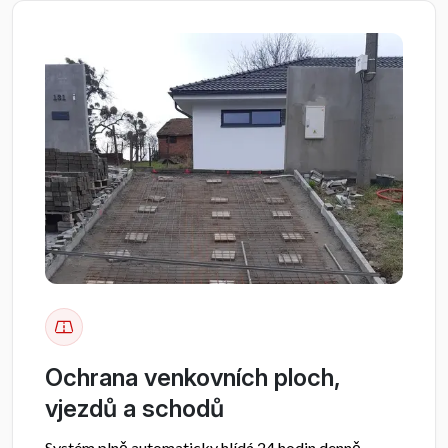
Ochrana venkovních ploch,
vjezdů a schodů
Systém plně automaticky hlídá 24 hodin denně